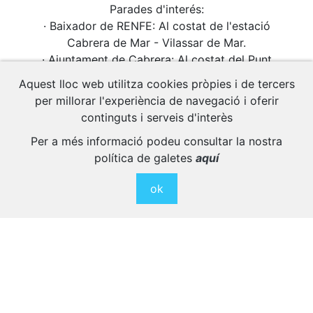
Parades d'interés:
· Baixador de RENFE: Al costat de l'estació
Cabrera de Mar - Vilassar de Mar.
· Ajuntament de Cabrera: Al costat del Punt
d'Informació Turístic de Cabrera, davant de
Aquest lloc web utilitza cookies pròpies i de tercers
l'Ajuntament.
per millorar l'experiència de navegació i oferir
continguts i serveis d'interès
Horaris de Bus
Per a més informació podeu consultar la nostra
política de galetes
aquí
ok
Cabrera de Mar es troba aproximadament a
44 quilòmetres de l’aeroport del Prat i a 73
quilòmetres de l’aeroport de Girona (Vilobí
d’Onyar).