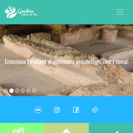
Emociona't visitant el patrimoni arqueològic iber i romà!