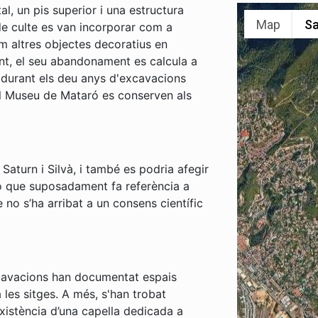
, un pis superior i una estructura
Map
Sa
 de culte es van incorporar com a
om altres objectes decoratius en
ent, el seu abandonament es calcula a
ts durant els deu anys d'excavacions
el Museu de Mataró es conserven als
 Saturn i Silvà, i també es podria afegir
ió que suposadament fa referència a
 no s’ha arribat a un consens científic
 excavacions han documentat espais
les sitges. A més, s'han trobat
existència d’una capella dedicada a