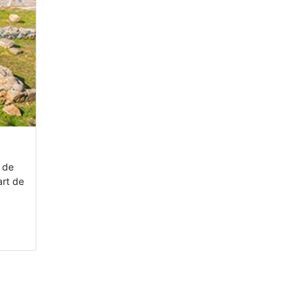
t de
art de