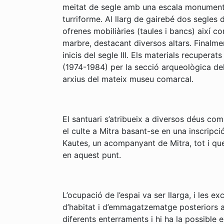
meitat de segle amb una escala monumental
turriforme. Al llarg de gairebé dos segles
ofrenes mobiliàries (taules i bancs) així c
marbre, destacant diversos altars. Finalm
inicis del segle III. Els materials recupera
(1974-1984) per la secció arqueològica d
arxius del mateix museu comarcal.
El santuari s’atribueix a diversos déus com
el culte a Mitra basant-se en una inscripc
Kautes, un acompanyant de Mitra, tot i que
en aquest punt.
L’ocupació de l’espai va ser llarga, i les
d’habitat i d’emmagatzematge posteriors a 
diferents enterraments i hi ha la possible 