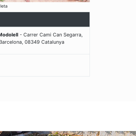
leta
Modolell
-
Carrer Cami Can Segarra,
Barcelona
,
08349
Catalunya