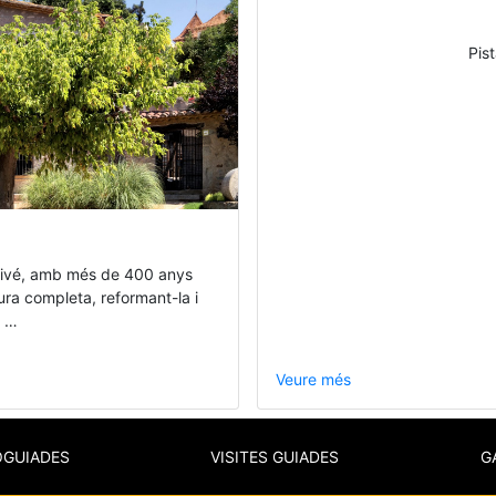
Pis
 Vivé, amb més de 400 anys
ctura completa, reformant-la i
e …
Veure més
OGUIADES
VISITES GUIADES
G