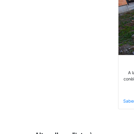
A l
conèi
Sabe