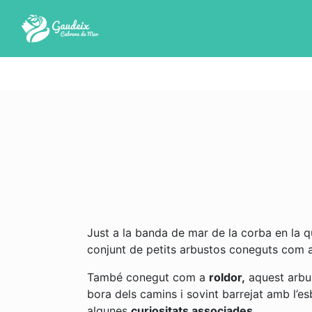
Just a la banda de mar de la corba en la
conjunt de petits arbustos coneguts com 
També conegut com a
roldor,
aquest arbus
bora dels camins i sovint barrejat amb l’esb
algunes
curiositats associades.