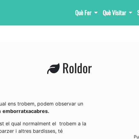
Què Fer
Què Visitar
Roldor
 qual ens trobem, podem observar un
a
emborratxacabres.
t el qual normalment el trobem a la
arzer i altres bardisses, té
Pu