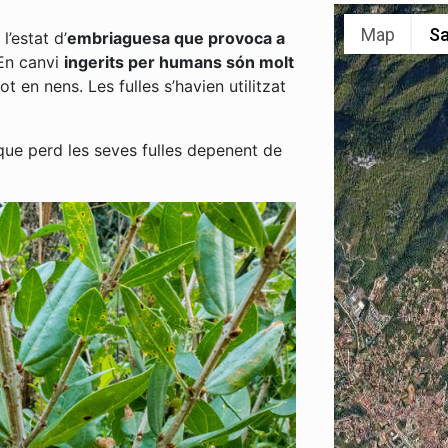
Map
Sa
’estat d’
embriaguesa que provoca a
n canvi
ingerits per humans són molt
t en nens. Les fulles s’havien utilitzat
 que perd les seves fulles depenent de