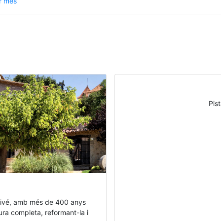
r més
Pis
 Vivé, amb més de 400 anys
ctura completa, reformant-la i