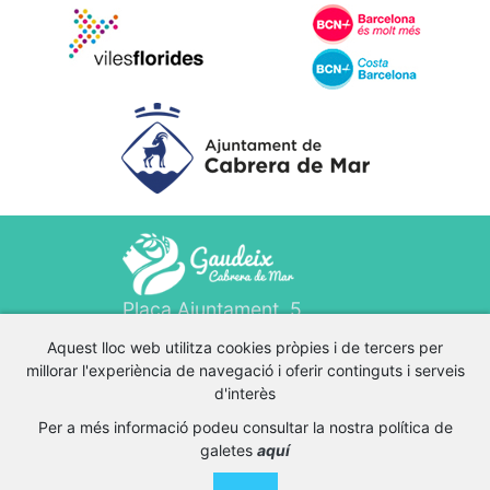
Plaça Ajuntament, 5
674 011 450
Aquest lloc web utilitza cookies pròpies i de tercers per
millorar l'experiència de navegació i oferir continguts i serveis
turisme@cabrerademar.cat
d'interès
Política de privacitat
Per a més informació podeu consultar la nostra política de
Avís legal
galetes
aquí
cookies