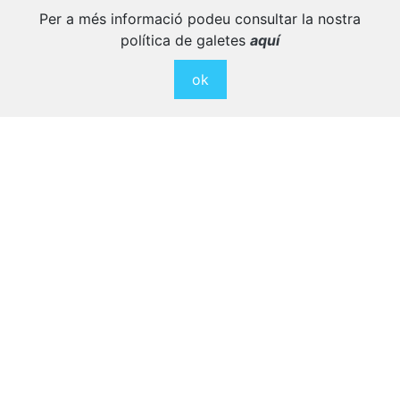
Per a més informació podeu consultar la nostra
política de galetes
aquí
ok
Nova exposició a Cabrera de Mar
Expressió del rostre
COMERÇ LOCAL