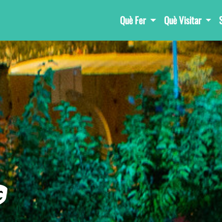
Què Fer
Què Visitar