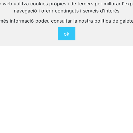
Activitats Relacionades
 web utilitza cookies pròpies i de tercers per millorar l'ex
navegació i oferir continguts i serveis d'interès
més informació podeu consultar la nostra política de galet
eix altres activitats interessants per a gaudir a
ok
La Festa d'Estiu
La Flama del Cani
del Pla de l'Avellà
Revetlla de Sant J