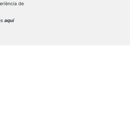
periència de
es
aquí
l màxim.
gó
Corpus Christi 2026 a Cabrera de
Mar
oan
Parròquia de Sant Feliu