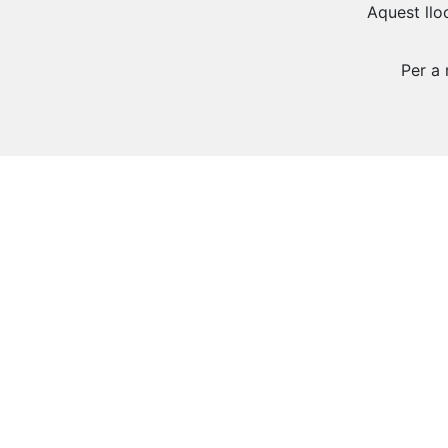
Aquest lloc
Per a 
Descobr
Clavells sota Burriac
Els Gegants de Cabrera rebran …...