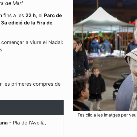
ra de Mar!
 h
fins a les
22 h
, el
Parc de
a
3a edició de la Fira de
r començar a viure el Nadal:
s
er les primeres compres de
Fes clic a les imatges per veu
ana
-
Pla de l'Avellà
,