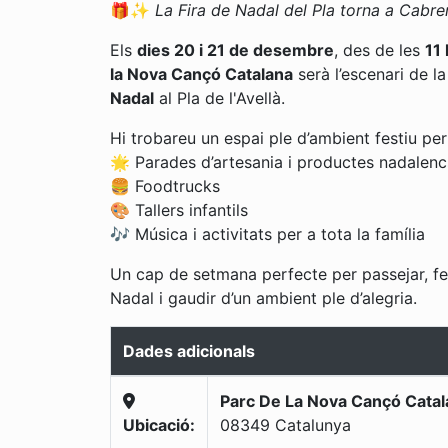
🎁✨
La Fira de Nadal del Pla torna a Cabre
Els
dies 20 i 21 de desembre
, des de les
11
la Nova Cançó Catalana
serà l’escenari de l
Nadal
al Pla de l'Avellà.
Hi trobareu un espai ple d’ambient festiu pe
🌟 Parades d’artesania i productes nadalenc
🍔 Foodtrucks
🎨 Tallers infantils
🎶 Música i activitats per a tota la família
Un cap de setmana perfecte per passejar, f
Nadal i gaudir d’un ambient ple d’alegria.
Dades adicionals
Parc De La Nova Cançó Catal
Ubicació:
08349
Catalunya