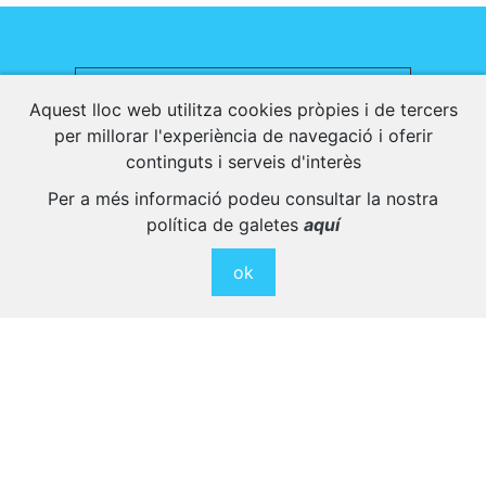
Descarrega tota l'agenda en PDF
Aquest lloc web utilitza cookies pròpies i de tercers
per millorar l'experiència de navegació i oferir
continguts i serveis d'interès
Per a més informació podeu consultar la nostra
Activitats Relacionades
política de galetes
aquí
ok
Descobreix altres activitats interessants per
a gaudir al màxim.