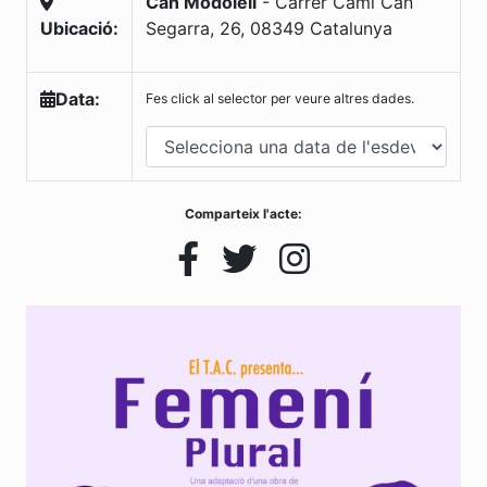
Can Modolell
-
Carrer Cami Can
Ubicació:
Segarra, 26
,
08349
Catalunya
Data:
Fes click al selector per veure altres dades.
Comparteix l'acte: