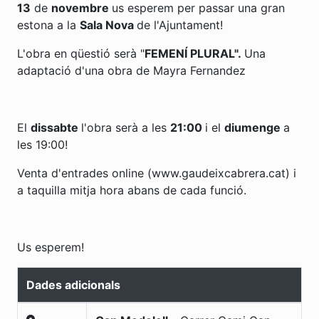
13
de
novembre
us esperem per passar una gran
estona a la
Sala Nova
de l'Ajuntament!
L'obra en qüestió serà "
FEMENÍ PLURAL".
Una
adaptació d'una obra de Mayra Fernandez
El
dissabte
l'obra serà a les
21:00
i el
diumenge
a
les 19:00!
Venta d'entrades online (www.gaudeixcabrera.cat) i
a taquilla mitja hora abans de cada funció.
Us esperem!
Dades adicionals