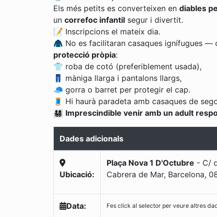
Els més petits es converteixen en
diables pe
un
correfoc infantil
segur i divertit.
📝 Inscripcions el mateix dia.
🧥 No es facilitaran casaques ignífugues — 
protecció pròpia
:
👕 roba de cotó (preferiblement usada),
👖 màniga llarga i pantalons llargs,
🧢 gorra o barret per protegir el cap.
🧵 Hi haurà paradeta amb casaques de seg
👨‍👩‍👧‍👦
Imprescindible venir amb un adult resp
Dades adicionals
Plaça Nova 1 D'Octubre
-
C/ 
Ubicació:
Cabrera de Mar, Barcelona
,
0
Data:
Fes click al selector per veure altres da