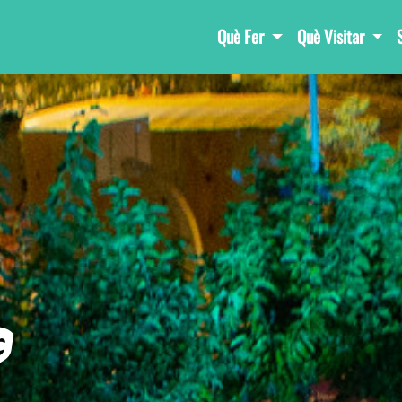
Què Fer
Què Visitar