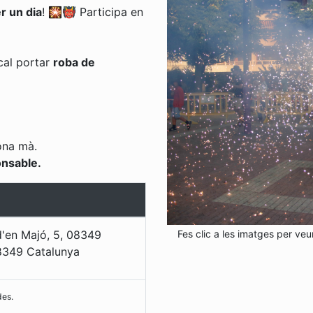
r un dia
! 🎇👹 Participa en
cal portar
roba de
ona mà.
onsable.
Fes clic a les imatges per veu
d'en Majó, 5, 08349
8349
Catalunya
des.