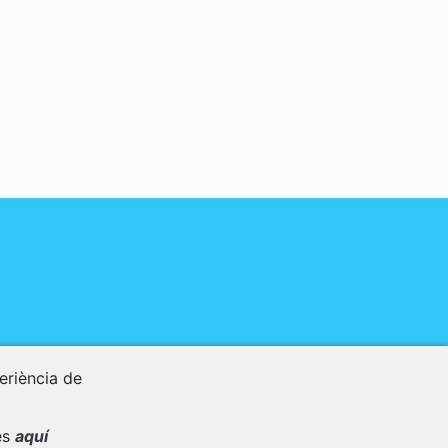
periència de
es
aquí