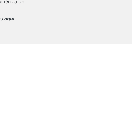
periència de
es
aquí
l màxim.
sta Major
16è Torneig de Dòmino de Festa
Major