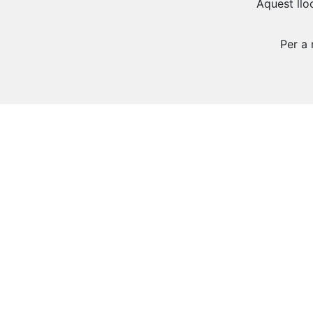
Aquest lloc
Per a 
Descobr
CABRERUM, Pura Màgia!
T