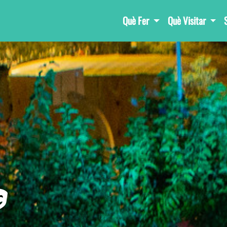
Què Fer
Què Visitar