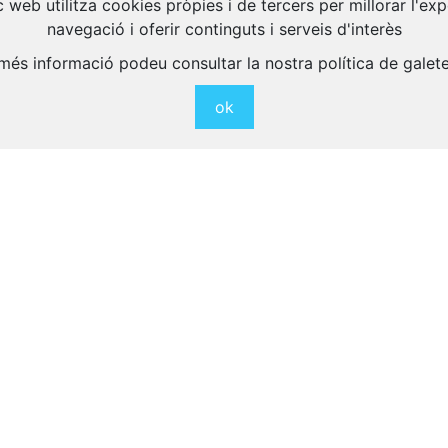
 web utilitza cookies pròpies i de tercers per millorar l'ex
navegació i oferir continguts i serveis d'interès
Activitats Relacionades
més informació podeu consultar la nostra política de galet
ok
eix altres activitats interessants per a gaudir a
orneig Social d’Estiu
Torneig de Petanca de Fe