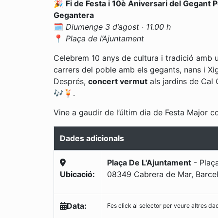
🎉
Fi de Festa i 10è Aniversari del Gegant P
Gegantera
🗓️
Diumenge 3 d’agost · 11.00 h
📍
Plaça de l’Ajuntament
Celebrem 10 anys de cultura i tradició amb
carrers del poble amb els gegants, nans i X
Després,
concert vermut
als jardins de Cal
🎶🍹.
Vine a gaudir de l’últim dia de Festa Major c
Dades adicionals
Plaça De L'Ajuntament
-
Plaça
Ubicació:
08349 Cabrera de Mar, Barce
Data:
Fes click al selector per veure altres da