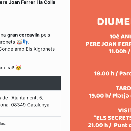
ere Joan Ferrer i la Colla
 una
gran cercavila
pels
igronets 🥁👣.
 Conde amb Els Xigronets
om cal! 🥳
 de l'Ajuntament, 5,
lona
,
08349
Catalunya
des.