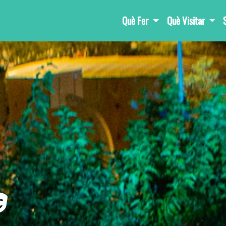
Què Fer
Què Visitar