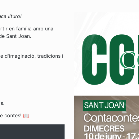
ca Ilturo!
tir en família amb una
 de Sant Joan.
e d'imaginació, tradicions i
s.
de contes! 📖