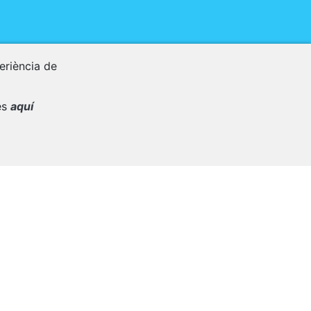
periència de
es
aquí
l màxim.