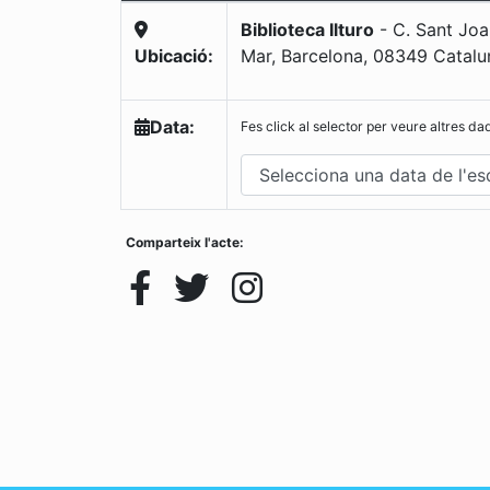
Biblioteca Ilturo
-
C. Sant Joa
Ubicació:
Mar, Barcelona
,
08349
Catalu
Data:
Fes click al selector per veure altres da
Comparteix l'acte: