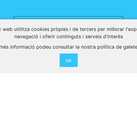
Descarrega tota l'agenda en PDF
 web utilitza cookies pròpies i de tercers per millorar l'ex
navegació i oferir continguts i serveis d'interès
més informació podeu consultar la nostra política de galet
Activitats Relacionades
ok
eix altres activitats interessants per a gaudir a