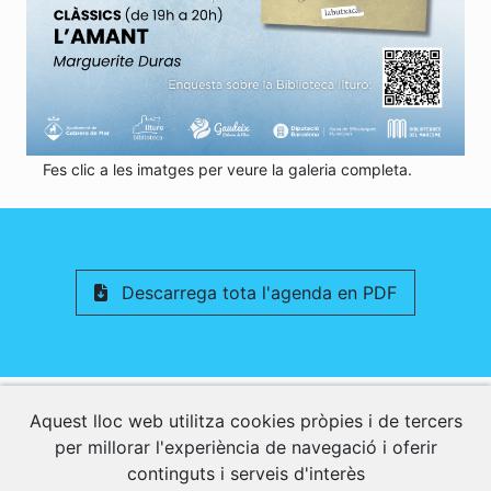
Fes clic a les imatges per veure la galeria completa.
Descarrega tota l'agenda en PDF
Activitats Relacionades
Aquest lloc web utilitza cookies pròpies i de tercers
per millorar l'experiència de navegació i oferir
continguts i serveis d'interès
Descobreix altres activitats interessants per