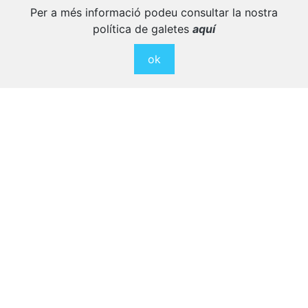
Per a més informació podeu consultar la nostra
a gaudir al màxim.
política de galetes
aquí
ok
CABRERUM, Pura Màgia!
Cabrera és Espectacle