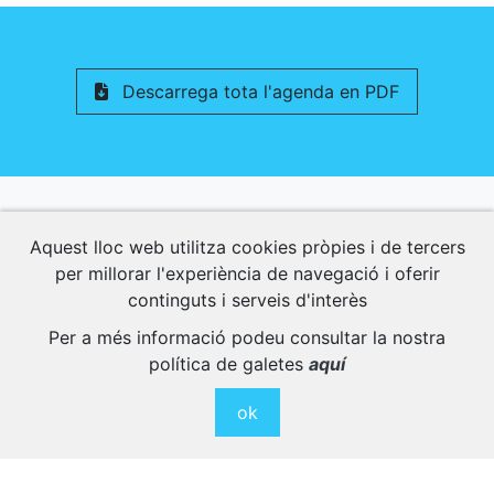
Descarrega tota l'agenda en PDF
Activitats Relacionades
Aquest lloc web utilitza cookies pròpies i de tercers
per millorar l'experiència de navegació i oferir
Descobreix altres activitats interessants per
continguts i serveis d'interès
a gaudir al màxim.
Per a més informació podeu consultar la nostra
política de galetes
aquí
ok