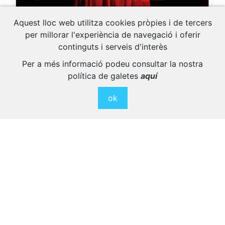
Aquest lloc web utilitza cookies pròpies i de tercers
per millorar l'experiència de navegació i oferir
Fes clic a les imatges per veure la galeria completa.
continguts i serveis d'interès
Per a més informació podeu consultar la nostra
política de galetes
aquí
ok
Descarrega tota l'agenda en PDF
Activitats Relacionades
Descobreix altres activitats interessants per
a gaudir al màxim.